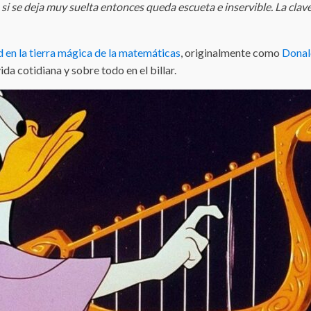
o si se deja muy suelta entonces queda escueta e inservible. La cl
 en la tierra mágica de la matemáticas
, originalmente como
Donal
da cotidiana y sobre todo en el billar.