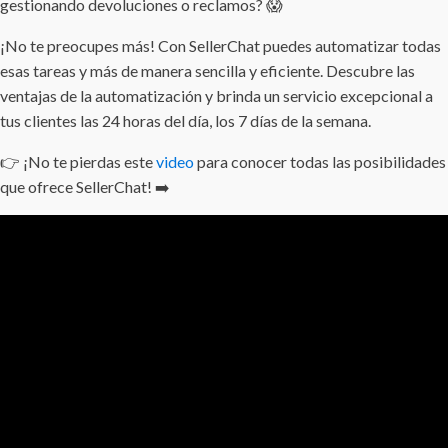
gestionando devoluciones o reclamos? 😱
¡No te preocupes más! Con SellerChat puedes automatizar todas
esas tareas y más de manera sencilla y eficiente. Descubre las
ventajas de la automatización y brinda un servicio excepcional a
tus clientes las 24 horas del día, los 7 días de la semana.
👉 ¡No te pierdas este
video
para conocer todas las posibilidades
que ofrece SellerChat! ➡️