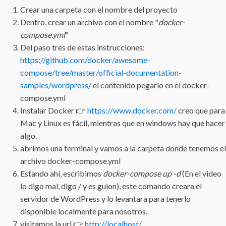
Crear una carpeta con el nombre del proyecto
Dentro, crear un archivo con el nombre "
docker-
compose.yml
"
Del paso tres de estas instrucciones:
https://github.com/docker/awesome-
compose/tree/master/official-documentation-
samples/wordpress/
el contenido pegarlo en el docker-
compose.yml
Instalar Docker 👉
https://www.docker.com/
creo que para
Mac y Linux es fácil, mientras que en windows hay que hacer
algo.
abrimos una terminal y vamos a la carpeta donde tenemos el
archivo docker-compose.yml
Estando ahí, escribimos
docker-compose up -d
(En el video
lo digo mal, digo / y es guion), este comando creara el
servidor de WordPress y lo levantara para tenerlo
disponible localmente para nosotros.
visitamos la url 👉
http://localhost/