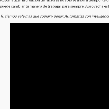
puede cambiar tu manera de trabajar para siempre. Aprovecha este
Tu tiempo vale más que copiar y pegar. Automatiza con inteligenci