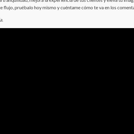
 flujo, pruébalo hoy mismo y cuéntame cómo te va en los comentar
a.