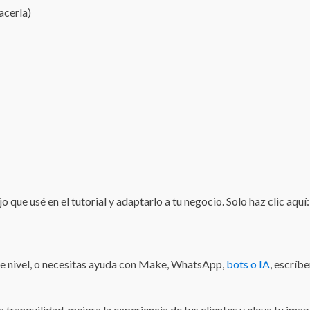
acerla)
o que usé en el tutorial y adaptarlo a tu negocio. Solo haz clic aquí:
ente nivel, o necesitas ayuda con Make, WhatsApp,
bots o IA
, escríb
a tranquilidad, mejora la experiencia de tus clientes y eleva tu im