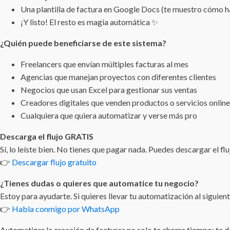
Una plantilla de factura en Google Docs (te muestro cómo h
¡Y listo! El resto es magia automática ✨
¿Quién puede beneficiarse de este sistema?
Freelancers que envían múltiples facturas al mes
Agencias que manejan proyectos con diferentes clientes
Negocios que usan Excel para gestionar sus ventas
Creadores digitales que venden productos o servicios online
Cualquiera que quiera automatizar y verse más pro
Descarga el flujo GRATIS
Sí, lo leíste bien. No tienes que pagar nada. Puedes descargar el fluj
👉
Descargar flujo gratuito
¿Tienes dudas o quieres que automatice tu negocio?
Estoy para ayudarte. Si quieres llevar tu automatización al sigui
👉
Habla conmigo por WhatsApp
Automatizar la creación de facturas no solo te ahorra tiempo: te d