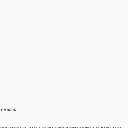
eme aquí:
agen profesional. Make es una herramienta brutal que, bien usada,