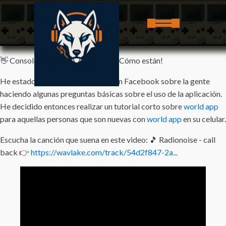
👋 Consoleros y Consoleras Retro, Cómo están!
He estado leyendo algunos foros en Facebook sobre la gente
haciendo algunas preguntas básicas sobre el uso de la aplicación.
He decidido entonces realizar un tutorial corto sobre
world app
para aquellas personas que son nuevas con
world app
en su celular.
Escucha la canción que suena en este video: 🎵 Radionoise - call
back 👉
https://wavlake.com/track/54d2f847-2a...