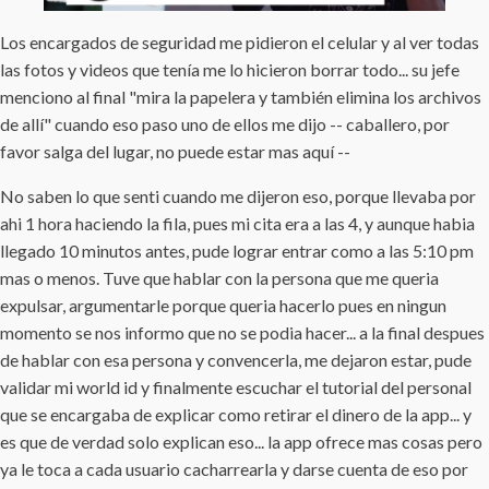
Los encargados de seguridad me pidieron el celular y al ver todas
las fotos y videos que tenía me lo hicieron borrar todo... su jefe
menciono al final "mira la papelera y también elimina los archivos
de allí" cuando eso paso uno de ellos me dijo -- caballero, por
favor salga del lugar, no puede estar mas aquí --
No saben lo que senti cuando me dijeron eso, porque llevaba por
ahi 1 hora haciendo la fila, pues mi cita era a las 4, y aunque habia
llegado 10 minutos antes, pude lograr entrar como a las 5:10 pm
mas o menos. Tuve que hablar con la persona que me queria
expulsar, argumentarle porque queria hacerlo pues en ningun
momento se nos informo que no se podia hacer... a la final despues
de hablar con esa persona y convencerla, me dejaron estar, pude
validar mi world id y finalmente escuchar el tutorial del personal
que se encargaba de explicar como retirar el dinero de la app... y
es que de verdad solo explican eso... la app ofrece mas cosas pero
ya le toca a cada usuario cacharrearla y darse cuenta de eso por