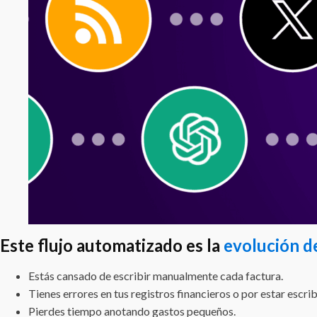
Este flujo automatizado es la
evolución de
Estás cansado de escribir manualmente cada factura.
Tienes errores en tus registros financieros o por estar escri
Pierdes tiempo anotando gastos pequeños.