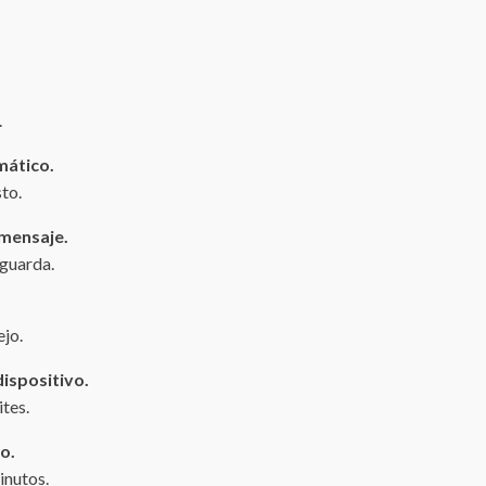
.
mático.
to.
 mensaje.
 guarda.
ejo.
ispositivo.
ites.
o.
inutos.