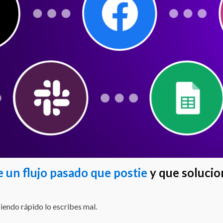
 un flujo pasado que postie
y que soluci
biendo rápido lo escribes mal.