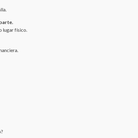
lla.
parte.
 lugar físico.
nanciera.
o?