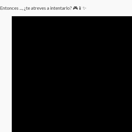
Entonces ..., ¿te atreves a intentarlo? 🎮📱✨