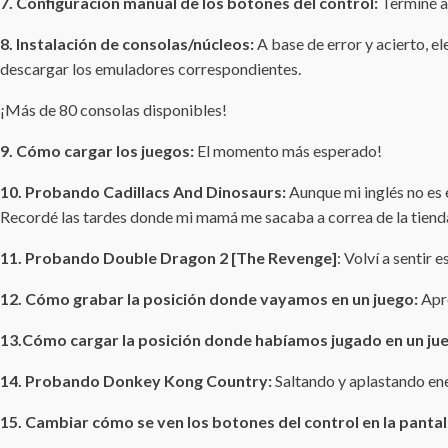
7. Configuración manual de los botones del control:
Terminé aj
8. Instalación de consolas/núcleos:
A base de error y acierto, e
descargar los emuladores correspondientes.
¡Más de 80 consolas disponibles!
9. Cómo cargar los juegos:
El momento más esperado!
10. Probando Cadillacs And Dinosaurs:
Aunque mi inglés no es e
Recordé las tardes donde mi mamá me sacaba a correa de la tienda 
11. Probando Double Dragon 2 [The Revenge]
: Volví a sentir 
12. Cómo grabar la posición donde vayamos en un juego:
Apre
13.Cómo cargar la posición donde habíamos jugado en un ju
14. Probando Donkey Kong Country:
Saltando y aplastando e
15. Cambiar cómo se ven los botones del control en la pantall