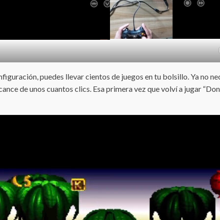
iguración, puedes llevar cientos de juegos en tu bolsillo. Ya no nece
ance de unos cuantos clics. Esa primera vez que volví a jugar “Do