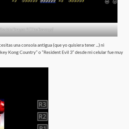
Double Dragon 2 [The Revenge]
sitas una consola antigua (que yo quisiera tener ...) ni
nkey Kong Country” o “Resident Evil 3” desde mi celular fue muy