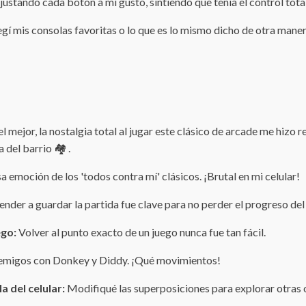
ustando cada botón a mi gusto, sintiendo que tenía el control tot
legí mis consolas favoritas o lo que es lo mismo dicho de otra mane
l mejor, la nostalgia total al jugar este clásico de arcade me hizo
del barrio 🏘️ .
esa emoción de los 'todos contra mí' clásicos. ¡Brutal en mi celular!
nder a guardar la partida fue clave para no perder el progreso del
ego:
Volver al punto exacto de un juego nunca fue tan fácil.
nemigos con Donkey y Diddy. ¡Qué movimientos!
a del celular:
Modifiqué las superposiciones para explorar otras 