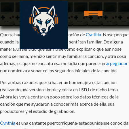
Quería hacer un homenaje a esta canción de
Cynthia
. Nose porque
cuando la escuche la primera vez la sentí tan familiar. De alguna
manera, un sentido que aun no se como explicar o que aun nose
como se llama, me hizo sentir muy familiar la canción, y otra cosa
ademas; es que me encanta esa melodía que parece un
arpegiador
que comienza a sonar en los segundos iniciales de la canción.
Por ambas razones quería hacer un homenaje a esta canción
realizando una version simple y corta en
LSDJ
de dicho tema.
Ahora les voy a contar un poco sobre los datos técnicos de la
canción que me ayudaron a conocer más acerca de ella, sus
productores y el estudio de grabación.
Cynthia
es una cantante puertorriqueña-estadounidense conocida