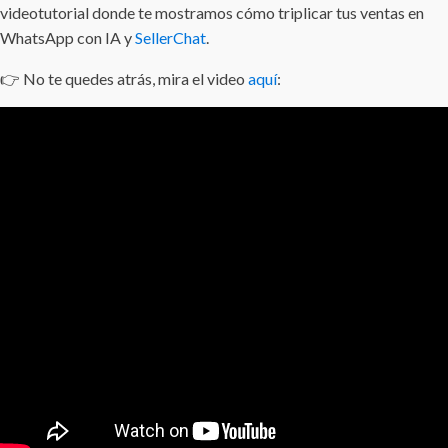
videotutorial donde te mostramos cómo triplicar tus ventas en
WhatsApp con IA y
SellerChat
.
👉 No te quedes atrás, mira el video
aquí
: