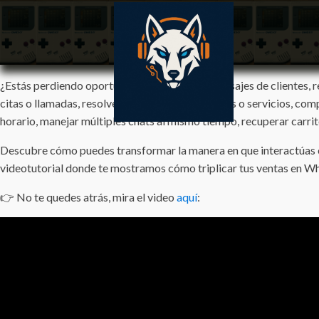
¿Estás perdiendo oportunidades al atender mensajes de clientes, r
citas o llamadas, resolver dudas sobre productos o servicios, com
horario, manejar múltiples chats al mismo tiempo, recuperar carr
Descubre cómo puedes transformar la manera en que interactúas con
videotutorial donde te mostramos cómo triplicar tus ventas en 
👉 No te quedes atrás, mira el video
aquí
: