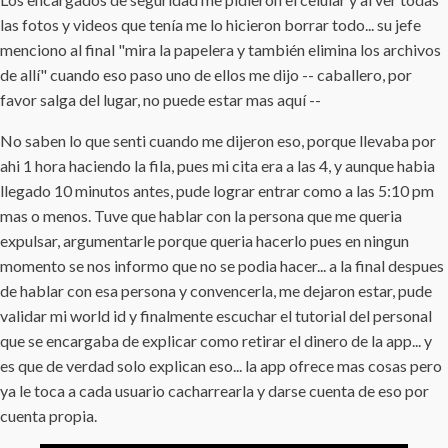
las fotos y videos que tenía me lo hicieron borrar todo... su jefe
menciono al final "mira la papelera y también elimina los archivos
de allí" cuando eso paso uno de ellos me dijo -- caballero, por
favor salga del lugar, no puede estar mas aquí --
No saben lo que senti cuando me dijeron eso, porque llevaba por
ahi 1 hora haciendo la fila, pues mi cita era a las 4, y aunque habia
llegado 10 minutos antes, pude lograr entrar como a las 5:10 pm
mas o menos. Tuve que hablar con la persona que me queria
expulsar, argumentarle porque queria hacerlo pues en ningun
momento se nos informo que no se podia hacer... a la final despues
de hablar con esa persona y convencerla, me dejaron estar, pude
validar mi world id y finalmente escuchar el tutorial del personal
que se encargaba de explicar como retirar el dinero de la app... y
es que de verdad solo explican eso... la app ofrece mas cosas pero
ya le toca a cada usuario cacharrearla y darse cuenta de eso por
cuenta propia.