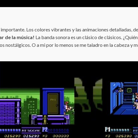
o importante. Los colores vibrantes y las animaciones detalladas, d
ar de la música!
La banda sonora es un clásico de clásicos. ¿Quié
e los nostálgicos. O a mi por lo menos se me taladro en la cabeza 