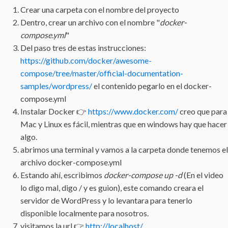
Crear una carpeta con el nombre del proyecto
Dentro, crear un archivo con el nombre "
docker-
compose.yml
"
Del paso tres de estas instrucciones:
https://github.com/docker/awesome-
compose/tree/master/official-documentation-
samples/wordpress/
el contenido pegarlo en el docker-
compose.yml
Instalar Docker 👉
https://www.docker.com/
creo que para
Mac y Linux es fácil, mientras que en windows hay que hacer
algo.
abrimos una terminal y vamos a la carpeta donde tenemos el
archivo docker-compose.yml
Estando ahí, escribimos
docker-compose up -d
(En el video
lo digo mal, digo / y es guion), este comando creara el
servidor de WordPress y lo levantara para tenerlo
disponible localmente para nosotros.
visitamos la url 👉
http://localhost/