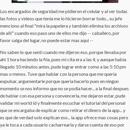
Los encargados de seguridad me pidieron el celular y al ver todas
las fotos y videos que tenía me lo hicieron borrar todo... su jefe
menciono al final "mira la papelera y también elimina los archivos
de allí" cuando eso paso uno de ellos me dijo -- caballero, por
favor salga del lugar, no puede estar mas aquí --
No saben lo que senti cuando me dijeron eso, porque llevaba por
ahi 1 hora haciendo la fila, pues mi cita era a las 4, y aunque habia
llegado 10 minutos antes, pude lograr entrar como a las 5:10 pm
mas o menos. Tuve que hablar con la persona que me queria
expulsar, argumentarle porque queria hacerlo pues en ningun
momento se nos informo que no se podia hacer... a la final despues
de hablar con esa persona y convencerla, me dejaron estar, pude
validar mi world id y finalmente escuchar el tutorial del personal
que se encargaba de explicar como retirar el dinero de la app... y
es que de verdad solo explican eso... la app ofrece mas cosas pero
ya le toca a cada usuario cacharrearla y darse cuenta de eso por