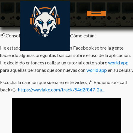
👋 Consoleros y Consoleras Retro, Cómo están!
He estado leyendo algunos foros en Facebook sobre la gente
haciendo algunas preguntas básicas sobre el uso de la aplicación.
He decidido entonces realizar un tutorial corto sobre
world app
para aquellas personas que son nuevas con
world app
en su celular.
Escucha la canción que suena en este video: 🎵 Radionoise - call
back 👉
https://wavlake.com/track/54d2f847-2a...